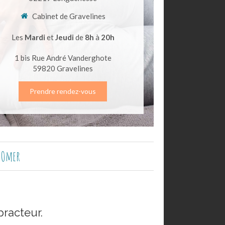
Cabinet de Gravelines
Les
Mardi
et
Jeudi
de
8h
à
20h
1 bis Rue André Vanderghote
59820
Gravelines
Prendre rendez-vous
t Omer
practeur.