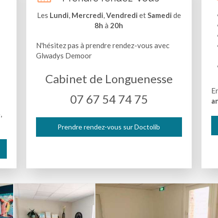
Les
Lundi
,
Mercredi
,
Vendredi
et
Samedi
de
8h
à
20h
N'hésitez pas à prendre rendez-vous avec
Glwadys Demoor
Cabinet de Longuenesse
En
07 67 54 74 75
an
,
Prendre rendez-vous sur Doctolib