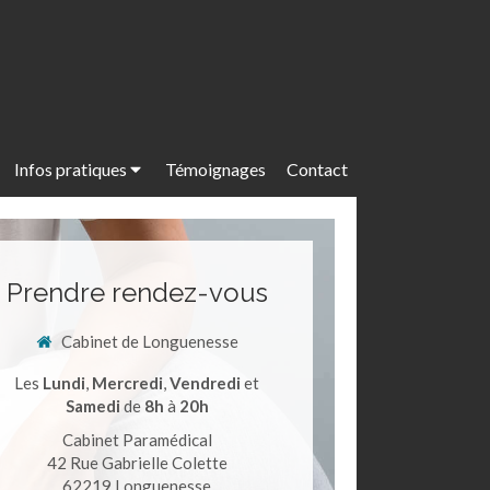
Infos pratiques
Témoignages
Contact
Prendre rendez-vous
Cabinet de Longuenesse
Les
Lundi
,
Mercredi
,
Vendredi
et
Samedi
de
8h
à
20h
Cabinet Paramédical
42 Rue Gabrielle Colette
62219
Longuenesse