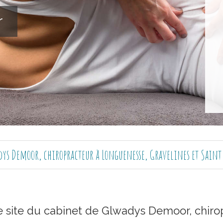
r
ys Demoor, chiropracteur à Longuenesse, Gravelines et Sain
e site du cabinet de Glwadys Demoor, chiro