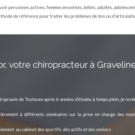
voir personnes actives, femmes enceintes, bébés, adultes, adolescent
thode de référence pour traiter les problèmes de dos ou d'articulati
 votre chiropracteur à Gravelin
ropraxie de Toulouse après 6 années d’études à temps plein, je revi
gulièrement à différents séminaires sur la prise en charge des no
alement au cabinet des sportifs, des actifs et des seniors .