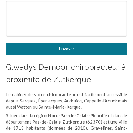
Envoyer
Glwadys Demoor, chiropracteur à
proximité de Zutkerque
Le cabinet de votre
chiropracteur
est facilement accessible
depuis
Serques
,
Éperlecques
,
Audruicq
,
Cappelle-Brouck
mais
aussi
Watten
ou
Sainte-Marie-Kerque
.
Située dans la région
Nord-Pas-de-Calais-Picardie
et dans le
département
Pas-de-Calais
,
Zutkerque
(62370) est une ville
de 1713 habitants (données de 2010). Gravelines, Saint-