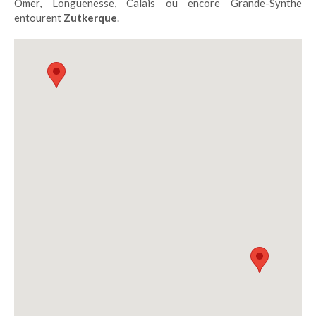
Omer, Longuenesse, Calais ou encore Grande-Synthe
entourent
Zutkerque
.